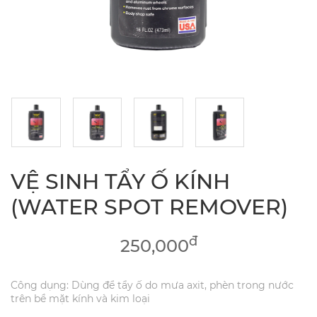
VỆ SINH TẨY Ố KÍNH
(WATER SPOT REMOVER)
đ
250,000
Công dụng: Dùng để tẩy ố do mưa axit, phèn trong nước
trên bề mặt kính và kim loại