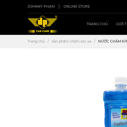
JOHNNY PHẠM
ONLINE STORE
TRANG CHỦ
GIỚI 
Trang chủ
Sản phẩm chăm sóc xe
NƯỚC CHÂM KÍNH