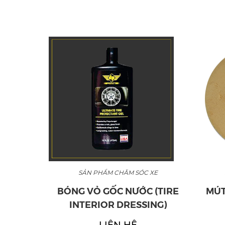
 XE
SẢN PHẨM CHĂM SÓC XE
POUND
BÓNG VỎ GỐC NƯỚC (TIRE
MÚT
INTERIOR DRESSING)