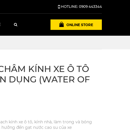
HOTLINE: 0909 443344
ONLINE STORE
Ệ
CHÂM KÍNH XE Ô TÔ
N DỤNG (WATER OF
sạch kính xe ô tô, kính nhà, làm trong và bóng
h hưởng đến gạt nước cao su của xe