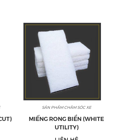
E
SẢN PHẨM CHĂM SÓC XE
SẢ
CUT)
MIẾNG RONG BIỂN (WHITE
P
UTILITY)