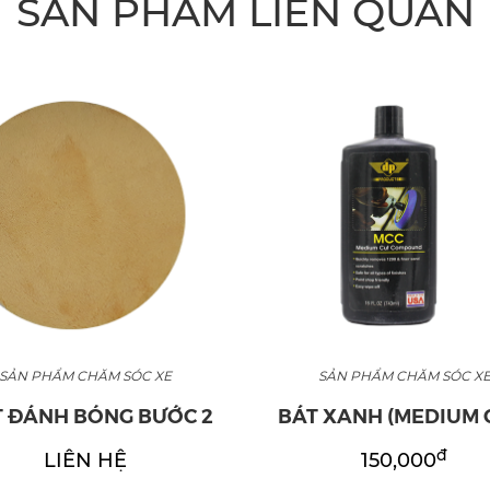
SẢN PHẨM LIÊN QUAN
SẢN PHẨM CHĂM SÓC XE
SẢN PHẨM CHĂM SÓC X
 ĐÁNH BÓNG BƯỚC 2
BÁT XANH (MEDIUM 
đ
LIÊN HỆ
150,000