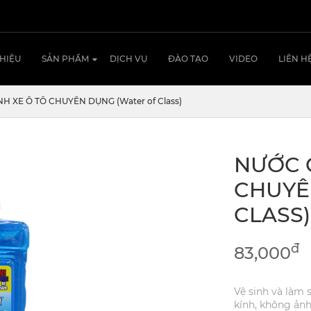
THIỆU
SẢN PHẨM
DỊCH VỤ
ĐÀO TẠO
VIDEO
LIÊN H
 XE Ô TÔ CHUYÊN DỤNG (Water of Class)
NƯỚC 
CHUYÊ
CLASS)
đ
83,000
Vệ sinh và làm 
kính, không ản