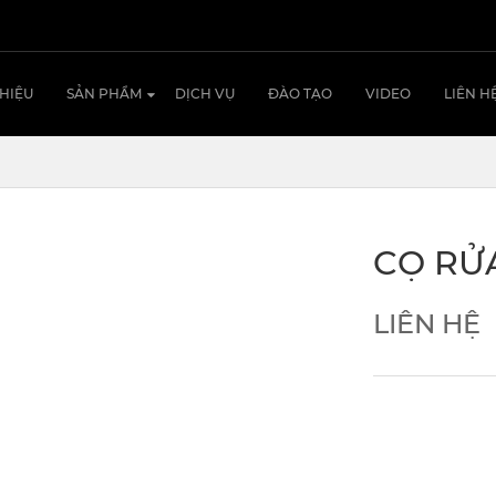
THIỆU
SẢN PHẨM
DỊCH VỤ
ĐÀO TẠO
VIDEO
LIÊN H
CỌ RỬ
LIÊN HỆ