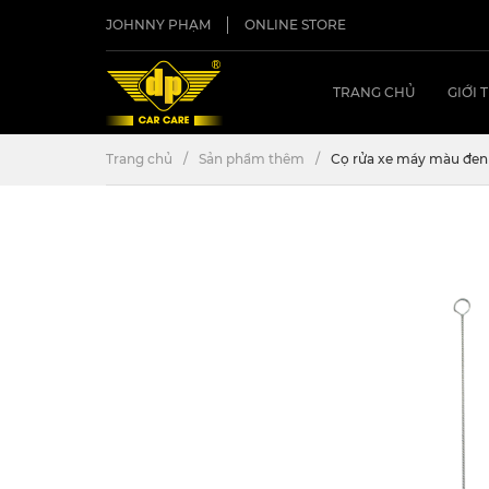
JOHNNY PHẠM
ONLINE STORE
TRANG CHỦ
GIỚI 
Trang chủ
Sản phẩm thêm
Cọ rửa xe máy màu đen