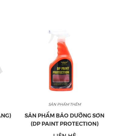
SẢN PHẨM THÊM
SẢN P
SẢN PHẨM BẢO DƯỠNG SƠN
HAND WA
(DP PAINT PROTECTION)
LI