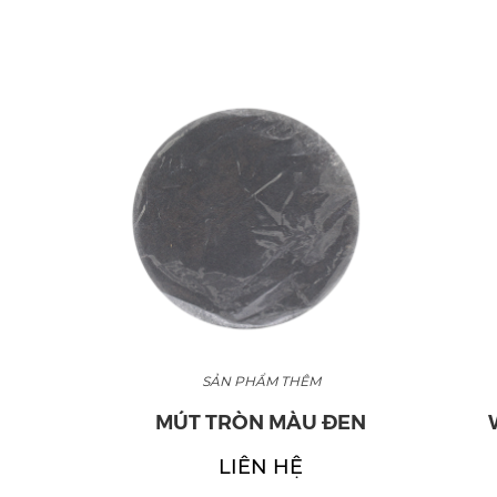
SẢN PHẨM THÊM
SẢ
H
MÚT TRÒN MÀU ĐEN
WATE
CO
LIÊN HỆ