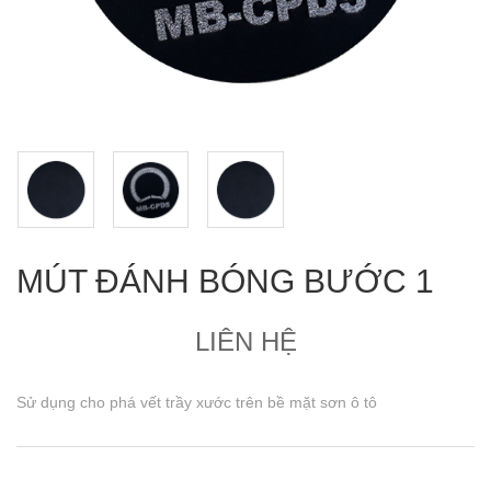
MÚT ĐÁNH BÓNG BƯỚC 1
LIÊN HỆ
Sử dụng cho phá vết trầy xước trên bề mặt sơn ô tô