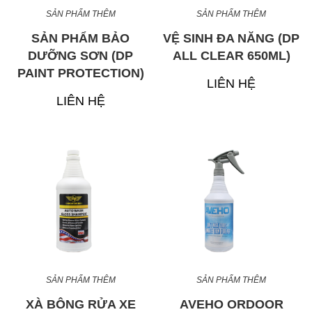
SẢN PHẨM THÊM
SẢN PHẨM THÊM
SẢN PHẨM BẢO
VỆ SINH ĐA NĂNG (DP
DƯỠNG SƠN (DP
ALL CLEAR 650ML)
PAINT PROTECTION)
LIÊN HỆ
LIÊN HỆ
SẢN PHẨM THÊM
SẢN PHẨM THÊM
XÀ BÔNG RỬA XE
AVEHO ORDOOR