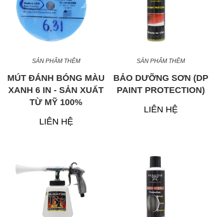
SẢN PHẨM THÊM
SẢN PHẨM THÊM
MÚT ĐÁNH BÓNG MÀU
BẢO DƯỠNG SƠN (DP
XANH 6 IN - SẢN XUẤT
PAINT PROTECTION)
TỪ MỸ 100%
LIÊN HỆ
LIÊN HỆ